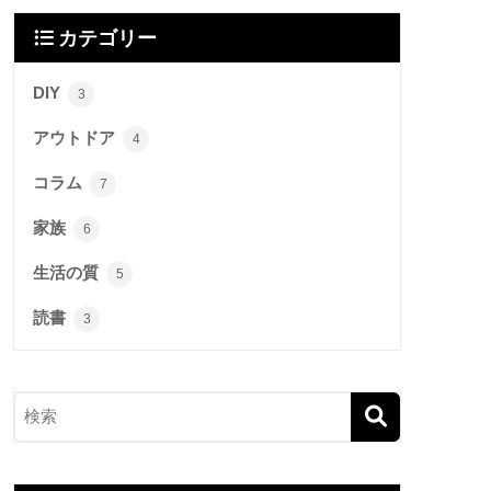
カテゴリー
DIY
3
アウトドア
4
コラム
7
家族
6
生活の質
5
読書
3