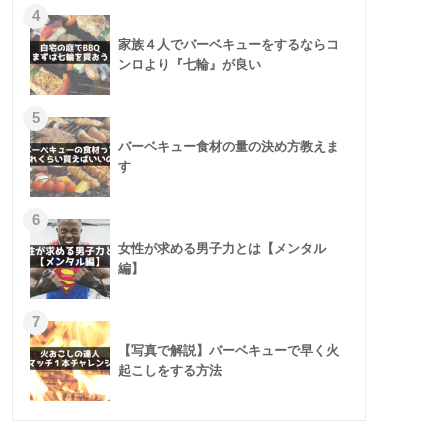
4
家族４人でバーベキューをするならコ
ンロより『七輪』が良い
5
バーベキュー食材の量の決め方教えま
す
6
女性が求める男子力とは【メンタル
編】
7
【写真で解説】バーベキューで早く火
起こしをする方法