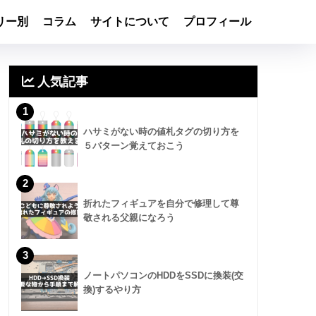
リー別
コラム
サイトについて
プロフィール
人気記事
1
ハサミがない時の値札タグの切り方を
５パターン覚えておこう
2
折れたフィギュアを自分で修理して尊
敬される父親になろう
3
ノートパソコンのHDDをSSDに換装(交
換)するやり方